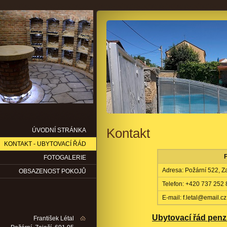
Kontakt
ÚVODNÍ STRÁNKA
KONTAKT - UBYTOVACÍ ŘÁD
FOTOGALERIE
Adresa: Požární 522, Za
OBSAZENOST POKOJŮ
Telefon: +420 737 252
E-mail: f.letal@email.cz
Ubytovací řád pen
František Létal