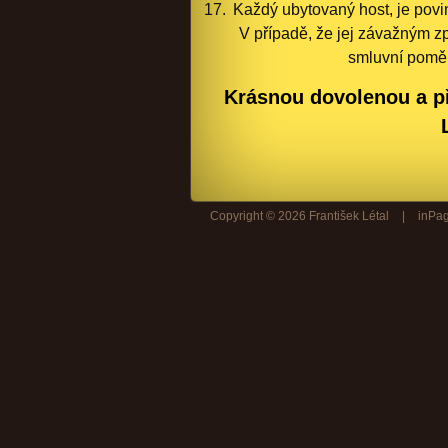
Každý ubytovaný host, je povi
V případě, že jej závažným z
smluvní poměr
Krásnou dovolenou a p
Copyright © 2026 František Létal
|
inPag