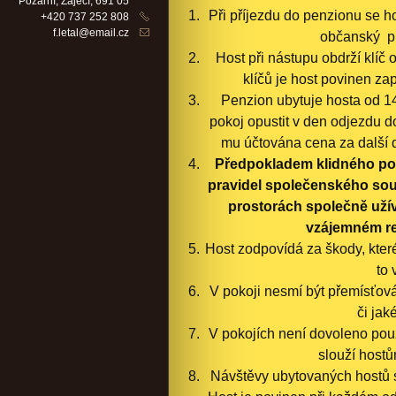
Požární, Zaječí, 691 05
Při příjezdu do penzionu se h
+420 737 252 808
f.letal@email.cz
občanský pr
Host při nástupu obdrží klíč 
klíčů je host povinen zap
Penzion ubytuje hosta od 14
pokoj opustit v den odjezdu d
mu účtována cena za další 
Předpokladem klidného pob
pravidel společenského souži
prostorách společně užív
vzájemném r
Host zodpovídá za škody, kter
to 
V pokoji nesmí být přemísťov
či jak
V pokojích není dovoleno použ
slouží hostů
Návštěvy ubytovaných hostů s