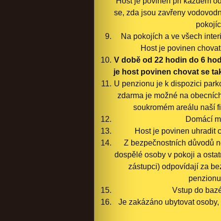
Host je povinen při každém od
se, zda jsou zavřeny vodovodn
pokojíc
Na pokojích a ve všech inter
Host je povinen chovat 
V době od 22 hodin do 6 hod
je host povinen chovat se t
U penzionu je k dispozici park
zdarma je možné na obecních 
soukromém areálu naší f
Domácí ma
Host je povinen uhradit 
Z bezpečnostních důvodů n
dospělé osoby v pokoji a osta
zástupci) odpovídají za be
penzionu 
Vstup do bazé
Je zakázáno ubytovat osoby, 